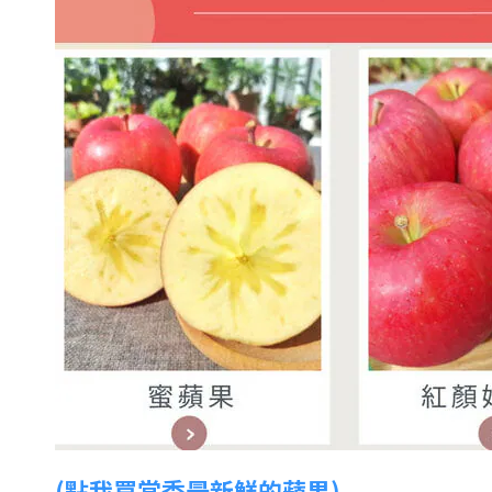
(點我買當季最新鮮的蘋果)