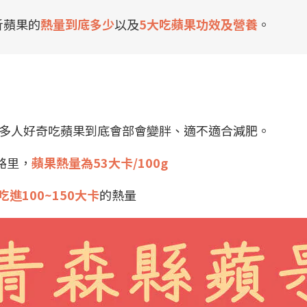
析蘋果的
熱量到底多少
以及
5大吃蘋果功效及營養
。
多人好奇吃蘋果到底會部會變胖、適不適合減肥。
路里，
蘋果熱量為53大卡/100g
進100~150大卡
的熱量