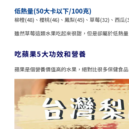
低熱量(50大卡以下/100克)
柳橙(48)、櫻桃(46)、鳳梨(45)、草莓(32)、西瓜(3
雖然草莓這類水果吃起來很甜，但是卻屬於低熱量
吃蘋果5大功效和營養
蘋果是個營養價值高的水果，絕對比很多保健食品