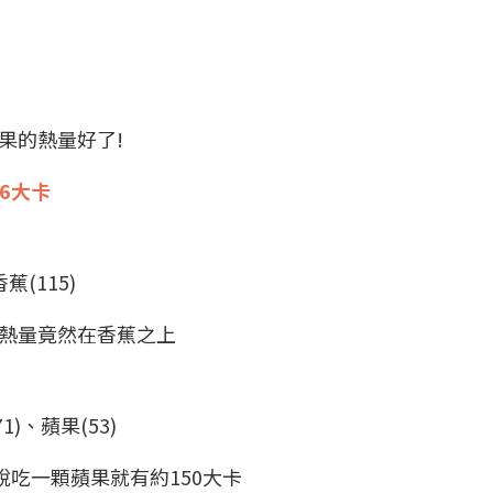
果的熱量好了!
16大卡
蕉(115)
熱量竟然在香蕉之上
1)、蘋果(53)
說吃一顆蘋果就有約150大卡