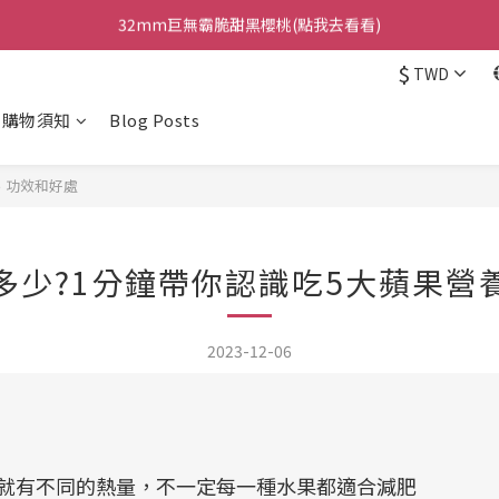
日本巨無霸水蜜桃鮮甜多汁!(點我去看看)
台灣梨之最｜甘露梨 (點我去看看)
$
TWD
日本巨無霸水蜜桃鮮甜多汁!(點我去看看)
購物須知
Blog Posts
、功效和好處
多少?1分鐘帶你認識吃5大蘋果營
2023-12-06
果就有不同的熱量，不一定每一種水果都適合減肥