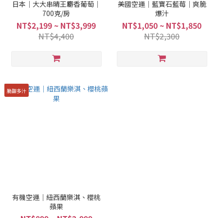
日本｜大大串晴王麝香葡萄｜
美國空運｜藍寶石藍莓｜爽脆
700克/房
爆汁
NT$2,199 ~ NT$3,999
NT$1,050 ~ NT$1,850
NT$4,400
NT$2,300
脆甜多汁
有機空運｜紐西蘭樂淇、櫻桃
蘋果