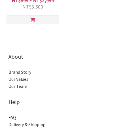
NT$899 ~ NT$2,999
NT$3,500
About
Brand Story
Our Values
Our Team
Help
FAQ
Delivery & Shipping