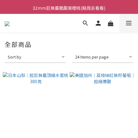
日本巨無霸水蜜桃鮮甜多汁!(點我去看看)
32mm巨無霸脆甜黑櫻桃(點我去看看)
台灣梨之最｜甘露梨 (點我去看看)
日本巨無霸水蜜桃鮮甜多汁!(點我去看看)
全部商品
Sort by
24 Items per page