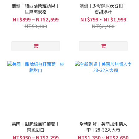
無蠟｜紐西蘭閃耀蘋果｜
澳洲｜少籽鮮採茂谷柑｜
巨無霸規格
香甜爆汁
NT$899 ~ NT$2,599
NT$799 ~ NT$1,999
NT$3,100
NT$2,400
美國｜甜脆綠無籽葡萄｜
全新到貨｜美國加州情人
爽脆甜口
李｜28-32入大顆
NT$950 ~ NT$2,299
NT$1,350 ~ NT$2,650