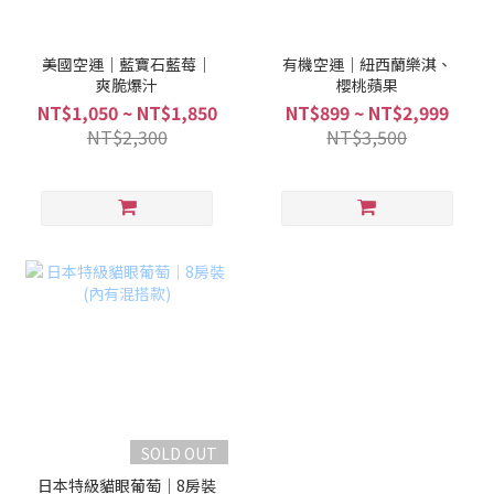
美國空運｜藍寶石藍莓｜
有機空運｜紐西蘭樂淇、
爽脆爆汁
櫻桃蘋果
NT$1,050 ~ NT$1,850
NT$899 ~ NT$2,999
NT$2,300
NT$3,500
SOLD OUT
日本特級貓眼葡萄｜8房裝