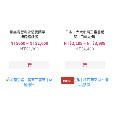
巨無霸智利永恆脆蘋果｜
日本｜大大串晴王麝香葡
標榜超級脆
萄｜700克/房
NT$650 ~ NT$2,650
NT$2,199 ~ NT$3,999
NT$3,200
NT$4,400
脆甜多汁