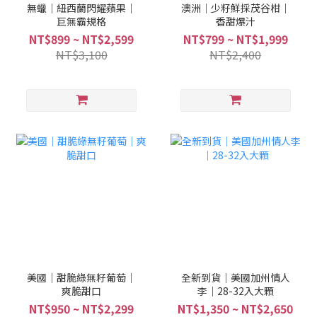
無蠟｜紐西蘭閃耀蘋果｜
澳洲｜少籽鮮採茂谷柑｜
巨無霸規格
香甜爆汁
NT$899 ~ NT$2,599
NT$799 ~ NT$1,999
NT$3,100
NT$2,400
美國｜甜脆綠無籽葡萄｜
全新到貨｜美國加州情人
爽脆甜口
李｜28-32入大顆
NT$950 ~ NT$2,299
NT$1,350 ~ NT$2,650