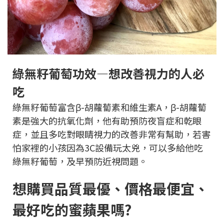
綠無籽葡萄功效—想改善視力的人必
吃
綠無籽葡萄富含β-胡蘿蔔素和維生素A，
β-胡蘿蔔
素是強大的抗氧化劑
，
他
有助預防夜盲症和乾眼
症，並且多吃對眼睛視力的改善非常有幫助，若害
怕家裡的小孩因為3C設備玩太兇，可以多給他吃
綠無籽葡萄，及早預防近視問題。
想購買品質最優、價格最便宜、
最好吃的蜜蘋果嗎?