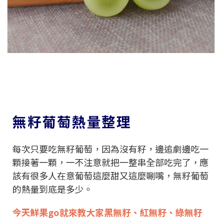
無籽葡萄熱量整理
每次只要吃無籽葡萄，因為沒有籽，邊追劇邊吃一
顆接著一顆，一不注意就把一整串全部吃完了，應
該有很多人在意葡萄這麼甜又這麼唰嘴，無籽葡萄
的熱量到底是多少。
今天鮮果go就來教大家黑無籽、紅無籽、綠無籽