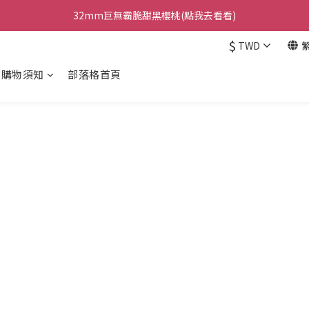
日本巨無霸水蜜桃鮮甜多汁!(點我去看看)
32mm巨無霸脆甜黑櫻桃(點我去看看)
$
TWD
台灣梨之最｜甘露梨 (點我去看看)
購物須知
部落格首頁
日本巨無霸水蜜桃鮮甜多汁!(點我去看看)