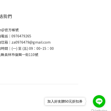
絡我們
ne@官方帳號
電話｜0976479265
信箱｜za0976479@gmail.com
時間｜(一) 至 (五) 09：00~15：00
化縣員林市復興一街110號
加入好友贈50元折扣券