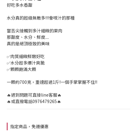
好吃多水香甜
水分真的超級無敵多!!!會噴汁的那種
當舌尖接觸到多汁細緻的果肉
那甜度、水分、鮮度....
真的是絕頂極致的美味
✅肉質細緻鮮嫩好吃
✅水分超多爆汁爽脆
✅顆顆飽滿大顆
一顆約700克，重達超過1斤!一個手掌掌握不住!!
🔥遇到問題可直接line客服🔥
🔥或直撥電話0976479265🔥
指定商品，免運優惠