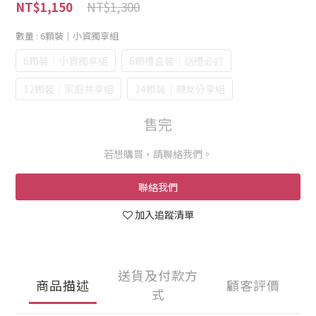
NT$1,300
NT$1,150
數量
: 6顆裝｜小資獨享組
6顆裝｜小資獨享組
6顆禮盒裝｜送禮必訂
12顆裝｜家庭共享組
24顆裝｜親友分享組
售完
若想購買，請聯絡我們。
聯絡我們
加入追蹤清單
送貨及付款方
商品描述
顧客評價
式