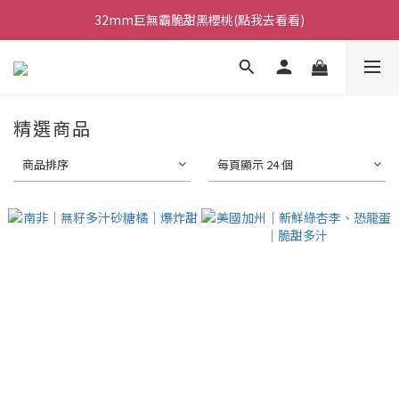
日本巨無霸水蜜桃鮮甜多汁!(點我去看看)
32mm巨無霸脆甜黑櫻桃(點我去看看)
台灣梨之最｜甘露梨 (點我去看看)
日本巨無霸水蜜桃鮮甜多汁!(點我去看看)
精選商品
商品排序
每頁顯示 24 個